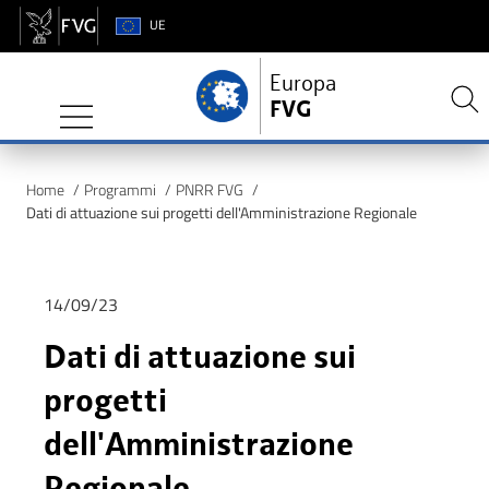
UE
Europa
FVG
Europa FVG
Contenuti del sito
Home
/
Programmi
/
PNRR FVG
/
Dati di attuazione sui progetti dell'Amministrazione Regionale
Contenuto del sito
14/09/23
Dati di attuazione sui
progetti
dell'Amministrazione
Regionale